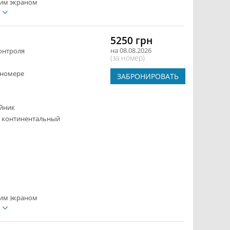
ким экраном
е
5250 грн
на 08.08.2026
онтроля
(за номер)
 номере
ЗАБРОНИРОВАТЬ
йник
- континентальный
ким экраном
е