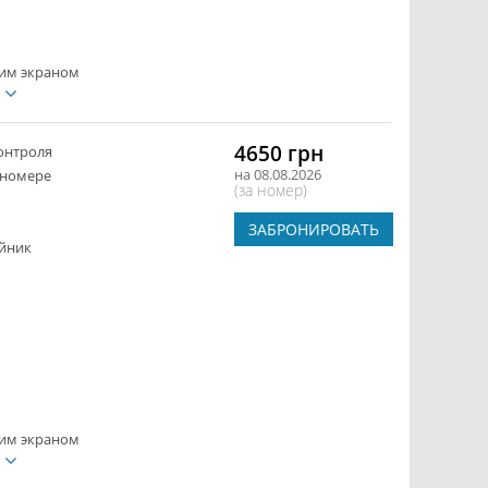
ким экраном
е
4650 грн
онтроля
на 08.08.2026
 номере
(за номер)
ЗАБРОНИРОВАТЬ
йник
ким экраном
е