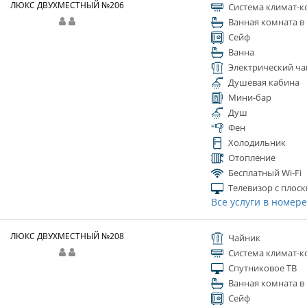
ЛЮКС ДВУХМЕСТНЫЙ №206
Система климат-к
Ванная комната в
Сейф
Ванна
Электрический ча
Душевая кабина
Мини-бар
Душ
Фен
Холодильник
Отопление
Бесплатный Wi-Fi
Телевизор с плос
Все услуги в номер
ЛЮКС ДВУХМЕСТНЫЙ №208
Чайник
Система климат-к
Спутниковое ТВ
Ванная комната в
Сейф