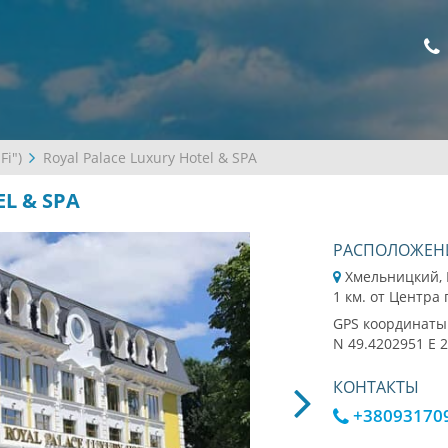
Fi")
Royal Palace Luxury Hotel & SPA
L & SPA
РАСПОЛОЖЕН
Хмельницкий, 
1 км. от Центра
GPS координаты
N 49.4202951 E 
КОНТАКТЫ
+38093170